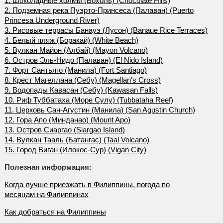
1. Шоколадные холмы (Бохоль) (Chocolate Hills)
2. Подземная река Пуэрто-Принсеса (Палаван) (Puerto
Princesa Underground River)
3. Рисовые террасы Банауэ (Лусон) (Banaue Rice Terraces)
4. Белый пляж (Боракай) (White Beach)
5. Вулкан Майон (Албай) (Mayon Volcano)
6. Остров Эль-Нидо (Палаван) (El Nido Island)
7. Форт Сантьяго (Манила) (Fort Santiago)
8. Крест Магеллана (Себу) (Magellan's Cross)
9. Водопады Кавасан (Себу) (Kawasan Falls)
10. Риф Туббатаха (Море Сулу) (Tubbataha Reef)
11. Церковь Сан-Агустин (Манила) (San Agustin Church)
12. Гора Апо (Минданао) (Mount Apo)
13. Остров Сиаргао (Siargao Island)
14. Вулкан Тааль (Батангас) (Taal Volcano)
15. Город Виган (Илокос-Сур) (Vigan City)
Полезная информация:
Когда лучше приезжать в Филиппины, погода по
месяцам на Филиппинах
Как добраться на Филиппины