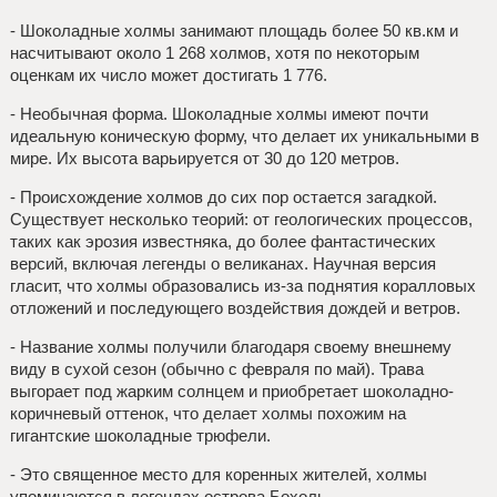
- Шоколадные холмы занимают площадь более 50 кв.км и
насчитывают около 1 268 холмов, хотя по некоторым
оценкам их число может достигать 1 776.
- Необычная форма. Шоколадные холмы имеют почти
идеальную коническую форму, что делает их уникальными в
мире. Их высота варьируется от 30 до 120 метров.
- Происхождение холмов до сих пор остается загадкой.
Существует несколько теорий: от геологических процессов,
таких как эрозия известняка, до более фантастических
версий, включая легенды о великанах. Научная версия
гласит, что холмы образовались из-за поднятия коралловых
отложений и последующего воздействия дождей и ветров.
- Название холмы получили благодаря своему внешнему
виду в сухой сезон (обычно с февраля по май). Трава
выгорает под жарким солнцем и приобретает шоколадно-
коричневый оттенок, что делает холмы похожим на
гигантские шоколадные трюфели.
- Это священное место для коренных жителей, холмы
упоминаются в легендах острова Бохоль.