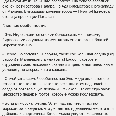
Где находится:
Эль-Нидо расположен на северо-западной
оконечности острова Палаван, в 420 километрах к юго-западу
от Манилы. Ближайший крупный город — Пуэрто-Принсеса,
столица провинции Палаван.
Главные особенности:
- Эль-Нидо славится своими белоснежными пляжами,
бирюзовыми лагунами, известняковыми скалами и богатой
морской жизнью.
-
Особенно популярны лагуны, такие как Большая лагуна (Big
Lagoon) и Маленькая лагуна (Small Lagoon), которые
окружены известняковыми скалами и предлагают идеальные
условия для сноркелинга и каякинга.
- Самой узнаваемой особенностью Эль-Нидо являются его
известняковые скалы, которые возвышаются над водой и
создают потрясающие пейзажи. Эти скалы также скрывают
множество пещер и гротов, которые можно исследовать.
- Богатая морская жизнь. Эль-Нидо является частью
морского заповедника, что делает его идеальным местом для
дайвинга и сноркелинга. Здесь можно увидеть коралловые