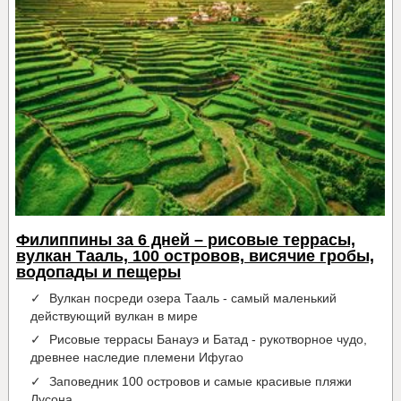
Филиппины за 6 дней – рисовые террасы,
вулкан Тааль, 100 островов, висячие гробы,
водопады и пещеры
Вулкан посреди озера Тааль - самый маленький
действующий вулкан в мире
Рисовые террасы Банауэ и Батад - рукотворное чудо,
древнее наследие племени Ифугао
Заповедник 100 островов и самые красивые пляжи
Лусона