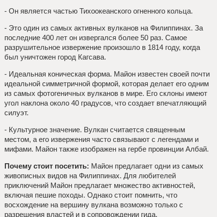
- Он является частью Тихоокеанского огненного кольца.
- Это один из самых активных вулканов на Филиппинах. За
последние 400 лет он извергался более 50 раз. Самое
разрушительное извержение произошло в 1814 году, когда
был уничтожен город Кагсава.
- Идеальная коническая форма. Майон известен своей почти
идеальной симметричной формой, которая делает его одним
из самых фотогеничных вулканов в мире. Его склоны имеют
угол наклона около 40 градусов, что создает впечатляющий
силуэт.
- Культурное значение. Вулкан считается священным
местом, а его извержения часто связывают с легендами и
мифами. Майон также изображен на гербе провинции Албай.
Почему стоит посетить:
Майон предлагает одни из самых
живописных видов на Филиппинах. Для любителей
приключений Майон предлагает множество активностей,
включая пешие походы. Однако стоит помнить, что
восхождение на вершину вулкана возможно только с
разрешения властей и в сопровождении гида.