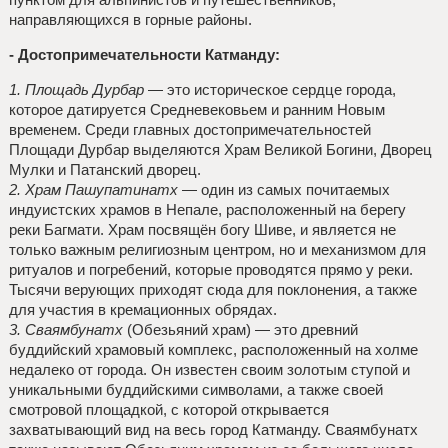
направляющихся в горные районы.
- Достопримечательности Катманду:
1. Площадь Дурбар
— это историческое сердце города,
которое датируется Средневековьем и ранним Новым
временем. Среди главных достопримечательностей
Площади Дурбар выделяются Храм Великой Богини, Дворец
Мулки и Патанский дворец.
2. Храм Пашупатинатх
— один из самых почитаемых
индуистских храмов в Непале, расположенный на берегу
реки Багмати. Храм посвящён богу Шиве, и является не
только важным религиозным центром, но и механизмом для
ритуалов и погребений, которые проводятся прямо у реки.
Тысячи верующих приходят сюда для поклонения, а также
для участия в кремационных обрядах.
3. Сваямбунатх
(Обезьяний храм) — это древний
буддийский храмовый комплекс, расположенный на холме
недалеко от города. Он известен своим золотым ступой и
уникальными буддийскими символами, а также своей
смотровой площадкой, с которой открывается
захватывающий вид на весь город Катманду. Сваямбунатх