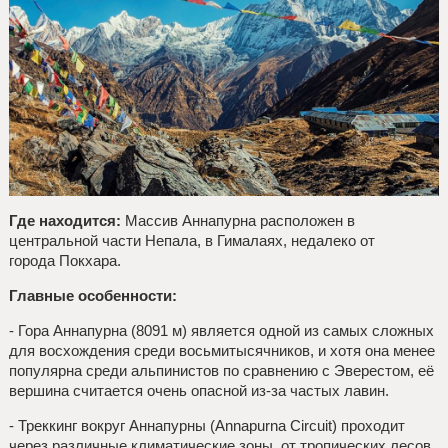
Где находится:
Массив Аннапурна расположен в
центральной части Непала, в Гималаях, недалеко от
города Покхара.
Главные особенности:
- Гора Аннапурна (8091 м) является одной из самых сложных
для восхождения среди восьмитысячников, и хотя она менее
популярна среди альпинистов по сравнению с Эверестом, её
вершина считается очень опасной из-за частых лавин.
- Треккинг вокруг Аннапурны (Annapurna Circuit) проходит
через различные климатические зоны, от тропических лесов