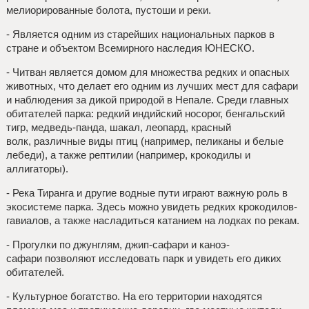
мелиорированные болота, пустоши и реки.
- Является одним из старейших национальных парков в
стране и объектом Всемирного наследия ЮНЕСКО.
- Читван является домом для множества редких и опасных
животных, что делает его одним из лучших мест для сафари
и наблюдения за дикой природой в Непале. Среди главных
обитателей парка: редкий индийский носорог, бенгальский
тигр, медведь-панда, шакал, леопард, красный
волк, различные виды птиц (например, пеликаны и белые
лебеди), а также рептилии (например, крокодилы и
аллигаторы).
- Река Тиранга и другие водные пути играют важную роль в
экосистеме парка. Здесь можно увидеть редких крокодилов-
гавиалов, а также насладиться катанием на лодках по рекам.
- Прогулки по джунглям, джип-сафари и каноэ-
сафари позволяют исследовать парк и увидеть его диких
обитателей.
- Культурное богатство. На его территории находятся