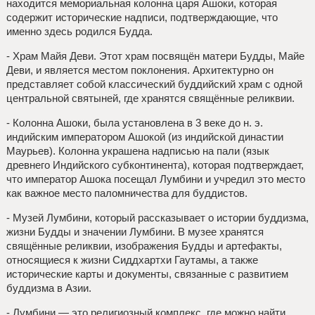
находится мемориальная колонна царя Ашоки, которая
содержит исторические надписи, подтверждающие, что
именно здесь родился Будда.
- Храм Майя Деви. Этот храм посвящён матери Будды, Майе
Деви, и является местом поклонения. Архитектурно он
представляет собой классический буддийский храм с одной
центральной святыней, где хранятся свящённые реликвии.
- Колонна Ашоки, была установлена в 3 веке до н. э.
индийским императором Ашокой (из индийской династии
Маурьев). Колонна украшена надписью на пали (язык
древнего Индийского субконтинента), которая подтверждает,
что император Ашока посещал Лумбини и учредил это место
как важное место паломничества для буддистов.
- Музей Лумбини, который рассказывает о истории буддизма,
жизни Будды и значении Лумбини. В музее хранятся
свящённые реликвии, изображения Будды и артефакты,
относящиеся к жизни Сиддхартхи Гаутамы, а также
исторические карты и документы, связанные с развитием
буддизма в Азии.
- Лумбини — это религиозный комплекс, где можно найти