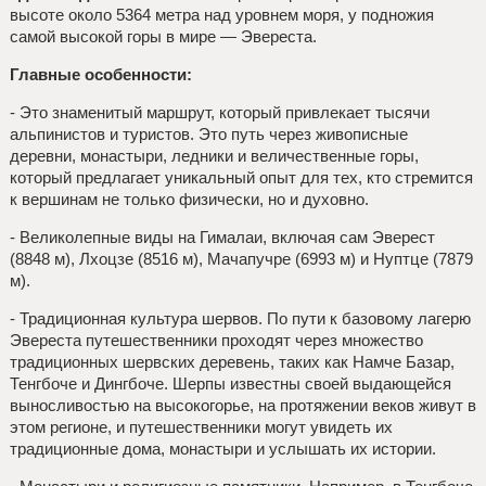
высоте около 5364 метра над уровнем моря, у подножия
самой высокой горы в мире — Эвереста.
Главные особенности:
- Это знаменитый маршрут, который привлекает тысячи
альпинистов и туристов. Это путь через живописные
деревни, монастыри, ледники и величественные горы,
который предлагает уникальный опыт для тех, кто стремится
к вершинам не только физически, но и духовно.
- Великолепные виды на Гималаи, включая сам Эверест
(8848 м), Лхоцзе (8516 м), Мачапучре (6993 м) и Нуптце (7879
м).
- Традиционная культура шервов. По пути к базовому лагерю
Эвереста путешественники проходят через множество
традиционных шервских деревень, таких как Намче Базар,
Тенгбоче и Дингбоче. Шерпы известны своей выдающейся
выносливостью на высокогорье, на протяжении веков живут в
этом регионе, и путешественники могут увидеть их
традиционные дома, монастыри и услышать их истории.