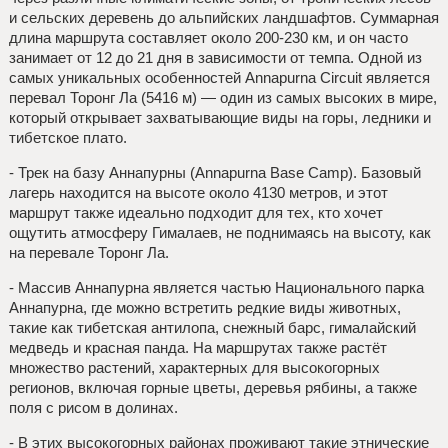
и сельских деревень до альпийских ландшафтов. Суммарная
длина маршрута составляет около 200-230 км, и он часто
занимает от 12 до 21 дня в зависимости от темпа. Одной из
самых уникальных особенностей Annapurna Circuit является
перевал Торонг Ла (5416 м) — один из самых высоких в мире,
который открывает захватывающие виды на горы, ледники и
тибетское плато.
- Трек на базу Аннапурны (Annapurna Base Camp). Базовый
лагерь находится на высоте около 4130 метров, и этот
маршрут также идеально подходит для тех, кто хочет
ощутить атмосферу Гималаев, не поднимаясь на высоту, как
на перевале Торонг Ла.
- Массив Аннапурна является частью Национального парка
Аннапурна, где можно встретить редкие виды животных,
такие как тибетская антилопа, снежный барс, гималайский
медведь и красная панда. На маршрутах также растёт
множество растений, характерных для высокогорных
регионов, включая горные цветы, деревья рябины, а также
поля с рисом в долинах.
- В этих высокогорных районах проживают такие этнические