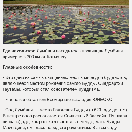
Где находится:
Лумбини находится в провинции Лумбини,
примерно в 300 км от Катманду.
Главные особенности:
- Это одно из самых священных мест в мире для буддистов,
являющееся местом рождения самого Будды, Сиддхартхи
Гаутамы, который стал основателем буддизма.
- Является объектом Всемирного наследия ЮНЕСКО.
- Сад Лумбини — место Рождения Будды (в 623 году до н. э).
В центре сада располагается Священный бассейн (Пушкари-
нирвана), где, как рассказывается в легенде, мать Будды,
Майя Деви, омылась перед его рождением. В этом саду