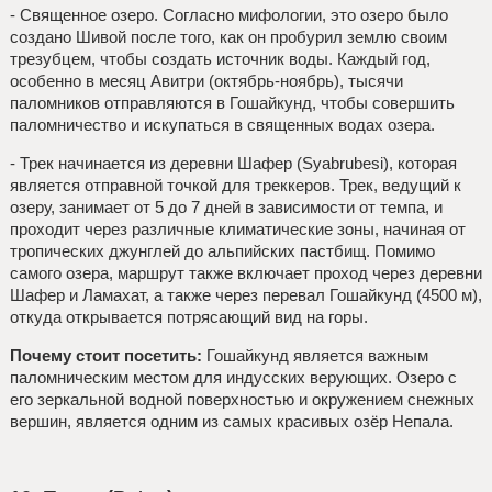
- Священное озеро. Согласно мифологии, это озеро было
создано Шивой после того, как он пробурил землю своим
трезубцем, чтобы создать источник воды. Каждый год,
особенно в месяц Авитри (октябрь-ноябрь), тысячи
паломников отправляются в Гошайкунд, чтобы совершить
паломничество и искупаться в священных водах озера.
- Трек начинается из деревни Шафер (Syabrubesi), которая
является отправной точкой для треккеров. Трек, ведущий к
озеру, занимает от 5 до 7 дней в зависимости от темпа, и
проходит через различные климатические зоны, начиная от
тропических джунглей до альпийских пастбищ. Помимо
самого озера, маршрут также включает проход через деревни
Шафер и Ламахат, а также через перевал Гошайкунд (4500 м),
откуда открывается потрясающий вид на горы.
Почему стоит посетить:
Гошайкунд является важным
паломническим местом для индусских верующих. Озеро с
его зеркальной водной поверхностью и окружением снежных
вершин, является одним из самых красивых озёр Непала.