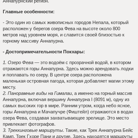
Аннапурнский регион.
Главные особенности:
- Это один из самых живописных городов Непала, который
расположен у берегов озера Фева на высоте около 800
метров над уровнем моря, и славится своей близостью к
горному массиву Аннапурна.
- Достопримечательности Покхары:
1. Озеро Фева
— это водоём с прозрачной водой, в котором
отражаются горы Аннапурна. Здесь можно арендовать лодки
и поплавать по озеру. В центре озера расположена
маленькая островная пагода, которая добавляет магии этому
месту.
2. Панорамные виды на Гималаи
, а именно на горный массив
Аннапурна, включая вершину Аннапурна I (8091 м), одну из
самых высоких гор в мире. Ранним утром, когда небо ясное,
горы Аннапурна и Мачапучре (Фиштейл) отражаются в водах
озера Фева, создавая захватывающее зрелище. Это место
привлекает фотографов.
3. Треккинговые маршруты
. Такие, как Трек Аннапурна Бейс
Камп, Трек Гхоре Пани и другие. Здесь находятся маршруты