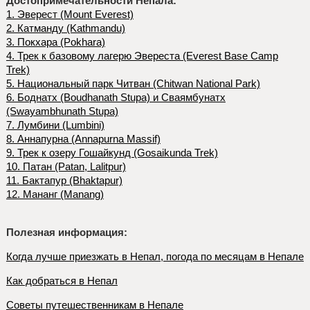
Достопримечательности Непала:
1. Эверест (Mount Everest)
2. Катманду (Kathmandu)
3. Покхара (Pokhara)
4. Трек к базовому лагерю Эвереста (Everest Base Camp
Trek)
5. Национальный парк Читван (Chitwan National Park)
6. Боднатх (Boudhanath Stupa) и Сваямбунатх
(Swayambhunath Stupa)
7. Лумбини (Lumbini)
8. Аннапурна (Annapurna Massif)
9. Трек к озеру Гошайкунд (Gosaikunda Trek)
10. Патан (Patan, Lalitpur)
11. Бактапур (Bhaktapur)
12. Мананг (Manang)
Полезная информация:
Когда лучше приезжать в Непал, погода по месяцам в Непале
Как добраться в Непал
Советы путешественникам в Непале