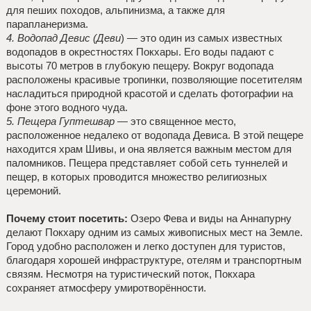
для пеших походов, альпинизма, а также для
парапланеризма.
4. Водопад Девис (Деви
) — это один из самых известных
водопадов в окрестностях Покхары. Его воды падают с
высоты 70 метров в глубокую пещеру. Вокруг водопада
расположены красивые тропинки, позволяющие посетителям
насладиться природной красотой и сделать фотографии на
фоне этого водного чуда.
5. Пещера Гуптешвар
— это священное место,
расположенное недалеко от водопада Девиса. В этой пещере
находится храм Шивы, и она является важным местом для
паломников. Пещера представляет собой сеть туннелей и
пещер, в которых проводится множество религиозных
церемоний.
Почему стоит посетить:
Озеро Фева и виды на Аннапурну
делают Покхару одним из самых живописных мест на Земле.
Город удобно расположен и легко доступен для туристов,
благодаря хорошей инфраструктуре, отелям и транспортным
связям. Несмотря на туристический поток, Покхара
сохраняет атмосферу умиротворённости.