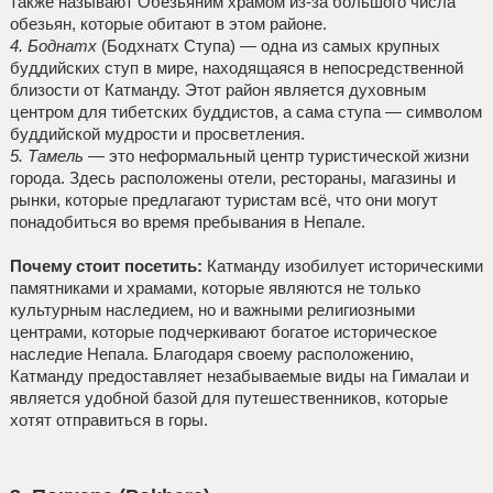
также называют Обезьяним храмом из-за большого числа
обезьян, которые обитают в этом районе.
4. Боднатх
(Бодхнатх Ступа) — одна из самых крупных
буддийских ступ в мире, находящаяся в непосредственной
близости от Катманду. Этот район является духовным
центром для тибетских буддистов, а сама ступа — символом
буддийской мудрости и просветления.
5. Тамель
— это неформальный центр туристической жизни
города. Здесь расположены отели, рестораны, магазины и
рынки, которые предлагают туристам всё, что они могут
понадобиться во время пребывания в Непале.
Почему стоит посетить:
Катманду изобилует историческими
памятниками и храмами, которые являются не только
культурным наследием, но и важными религиозными
центрами, которые подчеркивают богатое историческое
наследие Непала. Благодаря своему расположению,
Катманду предоставляет незабываемые виды на Гималаи и
является удобной базой для путешественников, которые
хотят отправиться в горы.