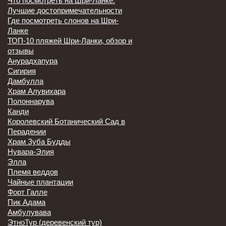
Что посмотреть на Шри-Ланке.
Лучшие достопримечательности
Где посмотреть слонов на Шри-
Ланке
ТОП-10 пляжей Шри-Ланки, обзор и
отзывы
Анурадхапура
Сигирия
Дамбулла
Храм Алувихара
Полоннарува
Канди
Королевский Ботанический Сад в
Перадении
Храм Зуба Будды
Нувара-Элия
Элла
Племя веддов
Чайные плантации
Форт Галле
Пик Адама
Амбулувава
ЭтноТур (деревенский тур)