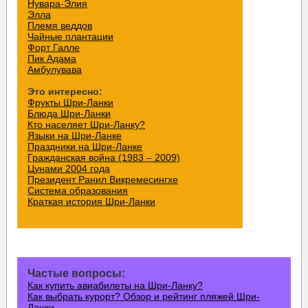
Нувара-Элия
Элла
Племя веддов
Чайные плантации
Форт Галле
Пик Адама
Амбулувава
Это интересно:
Фрукты Шри-Ланки
Блюда Шри-Ланки
Кто населяет Шри-Ланку?
Языки на Шри-Ланке
Праздники на Шри-Ланке
Гражданская война (1983 – 2009)
Цунами 2004 года
Президент Ранил Викремесингхе
Система образования
Краткая история Шри-Ланки
Частые вопросы:
Как купить авиабилеты на Шри-Ланку?
Как выбрать курорт? Обзор и рейтинг пляжей Шри-
Ланки