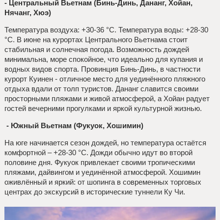
- Центральный Вьетнам (Бинь-Динь, Дананг, Хойан,
Нячанг, Хюэ)
Температура воздуха: +30-36 °C. Температура воды: +28-30
°C. В июне на курортах Центрального Вьетнама стоит
стабильная и солнечная погода. Возможность дождей
минимальна, море спокойное, что идеально для купания и
водных видов спорта. Провинция Бинь-Динь, в частности
курорт Куинен - отличное место для уединённого пляжного
отдыха вдали от толп туристов. Дананг славится своими
просторными пляжами и живой атмосферой, а Хойан радует
гостей вечерними прогулками и яркой культурной жизнью.
- Южный Вьетнам (Фукуок, Хошимин)
На юге начинается сезон дождей, но температура остаётся
комфортной – +28-30 °C. Дожди обычно идут во второй
половине дня. Фукуок привлекает своими тропическими
пляжами, дайвингом и уединённой атмосферой. Хошимин
оживлённый и яркий: от шопинга в современных торговых
центрах до экскурсий в исторические туннели Ку Чи.