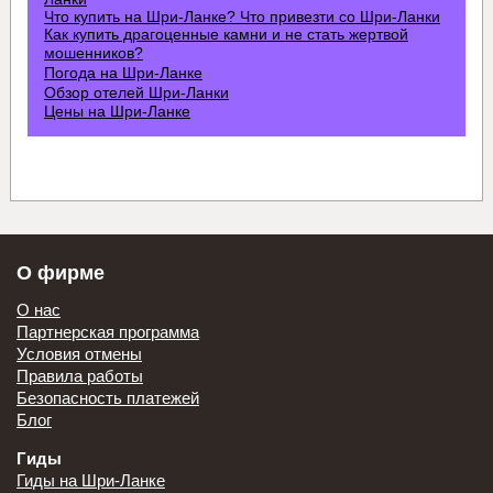
Что купить на Шри-Ланке? Что привезти со Шри-Ланки
Как купить драгоценные камни и не стать жертвой
мошенников?
Погода на Шри-Ланке
Обзор отелей Шри-Ланки
Цены на Шри-Ланке
О фирме
О нас
Партнерская программа
Условия отмены
Правила работы
Безопасность платежей
Блог
Гиды
Гиды на Шри-Ланке