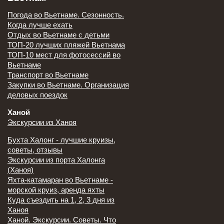
Погода во Вьетнаме. Сезонность.
Когда лучше ехать
Отдых во Вьетнаме с детьми
ТОП-20 лучших пляжей Вьетнама
ТОП-10 мест для фотосессий во
Вьетнаме
Транспорт во Вьетнаме
Закупки во Вьетнаме. Организация
деловых поездок
Ханой
Экскурсии из Ханоя
Бухта Халонг - лучшие круизы,
советы, отзывы
Экскурсии из порта Халонга
(Ханоя)
Яхта-катамаран во Вьетнаме -
морской круиз, аренда яхты
Куда съездить на 1, 2, 3 дня из
Ханоя
Ханой. Экскурсии. Советы. Что