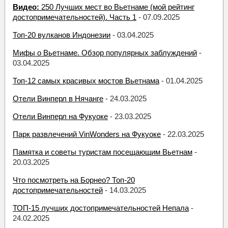
Видео:
250 Лучших мест во Вьетнаме (мой рейтинг
достопримечательностей). Часть 1
- 07.09.2025
Топ-20 вулканов Индонезии
- 03.04.2025
Мифы о Вьетнаме. Обзор популярных заблуждений
-
03.04.2025
Топ-12 самых красивых мостов Вьетнама
- 01.04.2025
Отели Винперл в Нячанге
- 24.03.2025
Отели Винперл на Фукуоке
- 23.03.2025
Парк развлечений VinWonders на Фукуоке
- 22.03.2025
Памятка и советы туристам посещающим Вьетнам
-
20.03.2025
Что посмотреть на Борнео? Топ-20
достопримечательностей
- 14.03.2025
ТОП-15 лучших достопримечательностей Непала
-
24.02.2025