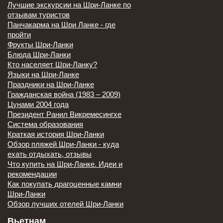
Лучшие экскурсии на Шри-Ланке по
отзывам туристов
Панчакарма на Шри Ланке - где
пройти
Фрукты Шри-Ланки
Блюда Шри-Ланки
Кто населяет Шри-Ланку?
Языки на Шри-Ланке
Праздники на Шри-Ланке
Гражданская война (1983 – 2009)
Цунами 2004 года
Президент Ранил Викремесингхе
Система образования
Краткая история Шри-Ланки
Обзор пляжей Шри-Ланки - куда
ехать отдыхать, отзывы
Что купить на Шри-Ланке. Идеи и
рекомендации
Как покупать драгоценные камни
Шри-Ланки
Обзор лучших отелей Шри-Ланки
Вьетнам