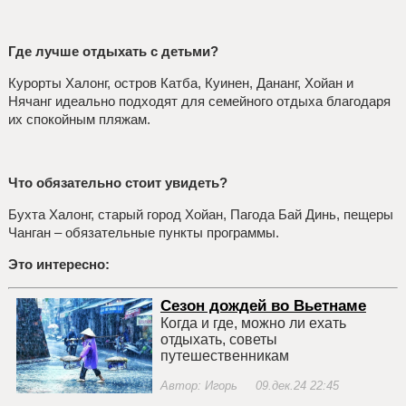
Где лучше отдыхать с детьми?
Курорты Халонг, остров Катба, Куинен, Дананг, Хойан и
Нячанг идеально подходят для семейного отдыха благодаря
их спокойным пляжам.
Что обязательно стоит увидеть?
Бухта Халонг, старый город Хойан, Пагода Бай Динь, пещеры
Чанган – обязательные пункты программы.
Это интересно:
Сезон дождей во Вьетнаме
Когда и где, можно ли ехать
отдыхать, советы
путешественникам
Автор: Игорь 09.дек.24 22:45