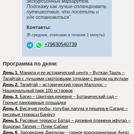
экскурсионных маршрутов.
Подскажу как лучше спланировать
путешествие, что посетить и
где остановиться"
Контакты:
(В среднем, отвечаем в течение 1 минуты)
+79630540739
Программа по дням:
День 1.
Манила и ее исторический центр – Вулкан Тааль –
Тагайтай с лучшими смотровыми точками с видом на вулкан
День 2.
Тагайтай – исторический город Малолос –
Национальный парк 100 островов
День 3.
Багио – Цветная деревня – Ботанический сад –
Горные панорамные площадки
День 4.
Висячие гробы, голубая лагуна и пещера в Сагаде –
рисовые террасы Банауэ
День 5.
Рисовые террасы Батад – деревня племени ифугао –
Водопад Таппия – Пляж Сабанг
День 6.
Заповедник Дингалан – горное водохранилище Ангат