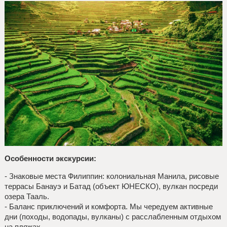
Особенности экскурсии:
- Знаковые места Филиппин: колониальная Манила, рисовые
террасы Банауэ и Батад (объект ЮНЕСКО), вулкан посреди
озера Тааль.
- Баланс приключений и комфорта. Мы чередуем активные
дни (походы, водопады, вулканы) с расслабленным отдыхом
на пляжах.