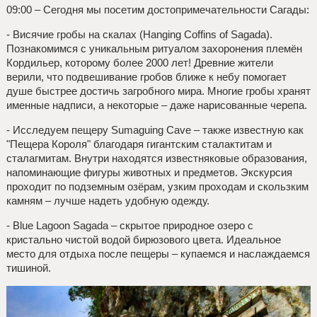
09:00 – Сегодня мы посетим достопримечательности Сагады:
- Висячие гробы на скалах (Hanging Coffins of Sagada).
Познакомимся с уникальным ритуалом захоронения племён
Кордильер, которому более 2000 лет! Древние жители
верили, что подвешивание гробов ближе к небу помогает
душе быстрее достичь загробного мира. Многие гробы хранят
именные надписи, а некоторые – даже нарисованные черепа.
- Исследуем пещеру Sumaguing Cave – также известную как
"Пещера Короля" благодаря гигантским сталактитам и
сталагмитам. Внутри находятся известняковые образования,
напоминающие фигуры животных и предметов. Экскурсия
проходит по подземным озёрам, узким проходам и скользким
камням – лучше надеть удобную одежду.
- Blue Lagoon Sagada – скрытое природное озеро с
кристально чистой водой бирюзового цвета. Идеальное
место для отдыха после пещеры – купаемся и наслаждаемся
тишиной.