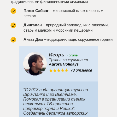
традиционными филиппинскими хижинами
Пляж Сабанг
– живописный пляж с черным
песком
Дингалан
– природный заповедник с пляжами,
старым маяком и морскими пещерами
Ангат Дам
– водохранилище, окруженное горами
Игорь
·
online
Трэвел-консультант
Aurora Holidays
78 отзывов
"С 2013 года организую туры на
Шри-Ланке и во Вьетнаме.
Помогал в организации съемок
нескольких ТВ-проектов,
например "Орла и Решки".
Создатель десятков авторских